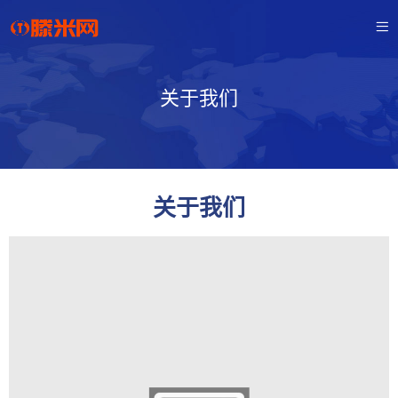
关于我们
关于我们